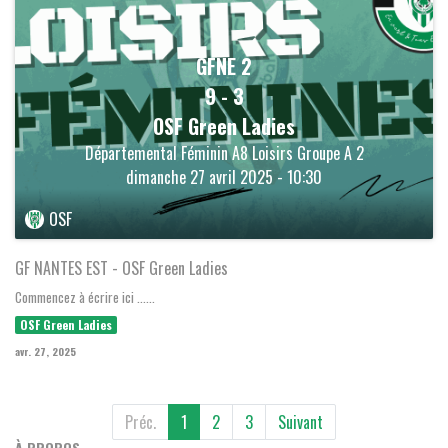
GFNE 2
9
-
3
OSF Green Ladies
Départemental Féminin A8 Loisirs Groupe A 2
dimanche 27 avril 2025 - 10:30
OSF
GF NANTES EST - OSF Green Ladies
Commencez à écrire ici ......
OSF Green Ladies
avr. 27, 2025
Préc.
1
2
3
Suivant
À PROPOS