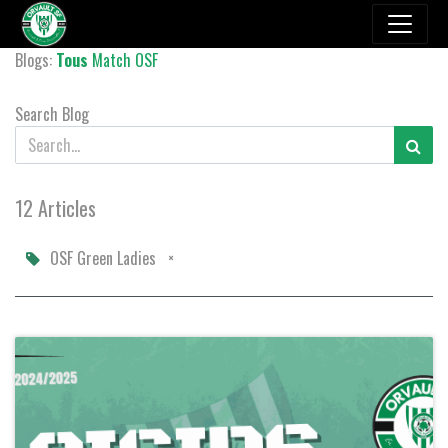
Blogs:
Tous
Match
OSF
Search Blog
12 Articles
OSF Green Ladies
×