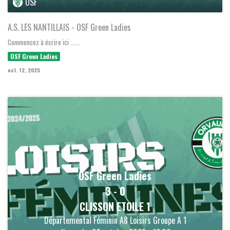
OSF
A.S. LES NANTILLAIS - OSF Green Ladies
Commencez à écrire ici ......
OSF Green Ladies
oct. 12, 2025
OSF Green Ladies
3
-
0
CLISSON ETOILE 1
Départemental Féminin A8 Loisirs Groupe A 1