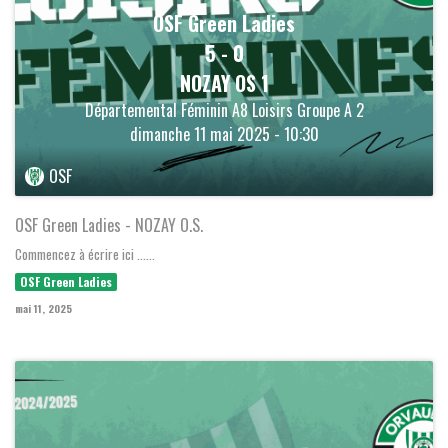
OSF Green Ladies
5
-
0
NOZAY OS 1
Départemental Féminin A8 Loisirs Groupe A 2
dimanche 11 mai 2025 - 10:30
OSF
OSF Green Ladies - NOZAY O.S.
Commencez à écrire ici ......
OSF Green Ladies
mai 11, 2025