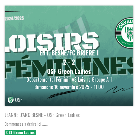
ENT. BESNE/FC BRIERE 1
2
-
2
OSF Green Ladies
Départemental Féminin A8 Loisirs Groupe A 1
dimanche 16 novembre 2025 - 11:00
OSF
JEANNE D'ARC BESNE - OSF Green Ladies
Commencez à écrire ici ......
OSF Green Ladies