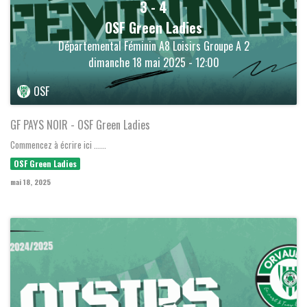
3
-
4
OSF Green Ladies
Départemental Féminin A8 Loisirs Groupe A 2
dimanche 18 mai 2025 - 12:00
OSF
GF PAYS NOIR - OSF Green Ladies
Commencez à écrire ici ......
OSF Green Ladies
mai 18, 2025