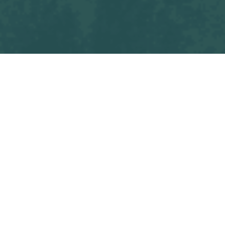
Tous les blogs
Match
GF LOIRE ET CENS - OSF Green Ladies
Commencez à écrire ici ...
dans
Match
#
OSF Green Ladies