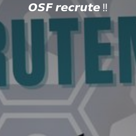
𝙊𝙎𝙁 𝙧𝙚𝙘𝙧𝙪𝙩𝙚 ‼️