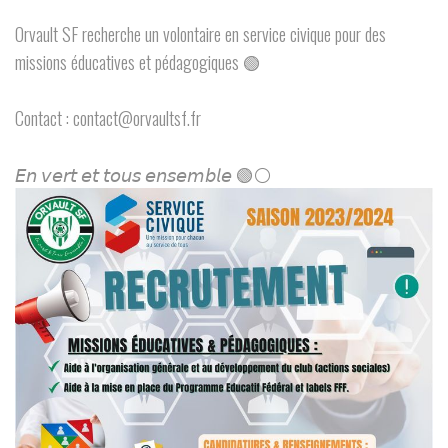
Orvault SF recherche un volontaire en service civique pour des
missions éducatives et pédagogiques 🟢
Contact : contact@orvaultsf.fr
𝘌𝘯 𝘷𝘦𝘳𝘵 𝘦𝘵 𝘵𝘰𝘶𝘴 𝘦𝘯𝘴𝘦𝘮𝘣𝘭𝘦 🟢⚪️