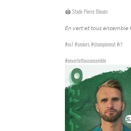
🏟 Stade Pierre Blouen
𝘌𝘯 𝘷𝘦𝘳𝘵 𝘦𝘵 𝘵𝘰𝘶𝘴 𝘦𝘯𝘴𝘦𝘮𝘣𝘭
#osf #seniors #championnat #r1
#envertettousensemble