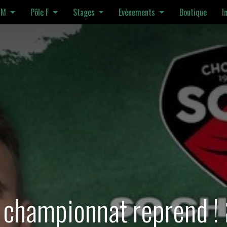
 M
Pôle F
Stages
Evènements
Boutique
I
 championnat reprend !