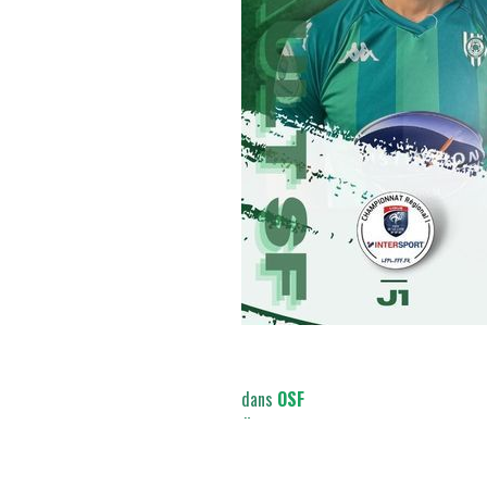
dans
OSF
#
A la une
OSF Seniors M1