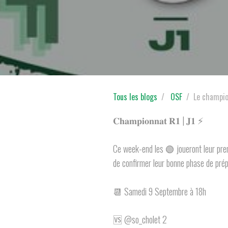
Tous les blogs
OSF
Le champio
𝐂𝐡𝐚𝐦𝐩𝐢𝐨𝐧𝐧𝐚𝐭 𝐑𝟏 | 𝐉𝟏 ⚡️
Ce week-end les 🟢 joueront leur prem
de confirmer leur bonne phase de prép
📆 Samedi 9 Septembre à 18h
🆚 @so_cholet 2