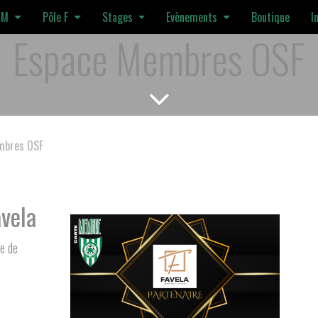
 M
Pôle F
Stages
Evènements
Boutique
I
Espace Membres OSF
mbres OSF
vela
te de