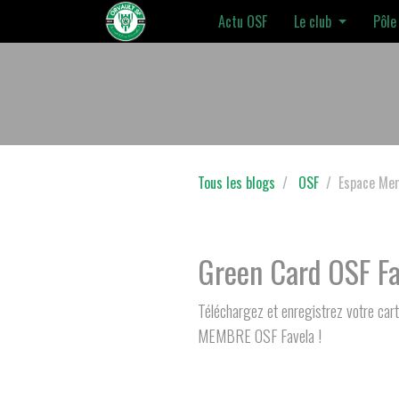
Actu OSF
Le club
Pôle
Tous les blogs
OSF
Espace Me
Green Card OSF Fa
Téléchargez et enregistrez votre car
MEMBRE OSF Favela !