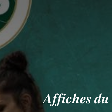
𝑨𝒇𝒇𝒊𝒄𝒉𝒆𝒔 