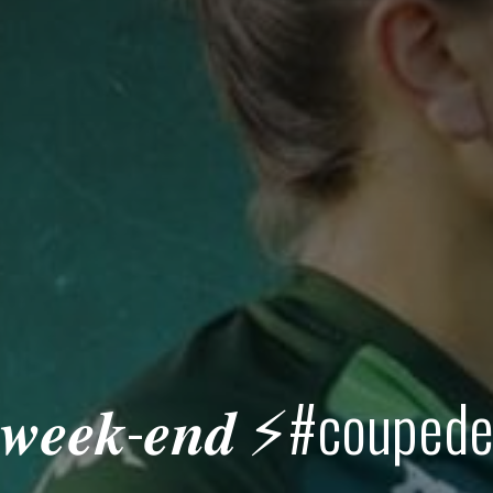
𝒅𝒖 𝒘𝒆𝒆𝒌-𝒆𝒏𝒅 ⚡️#cou