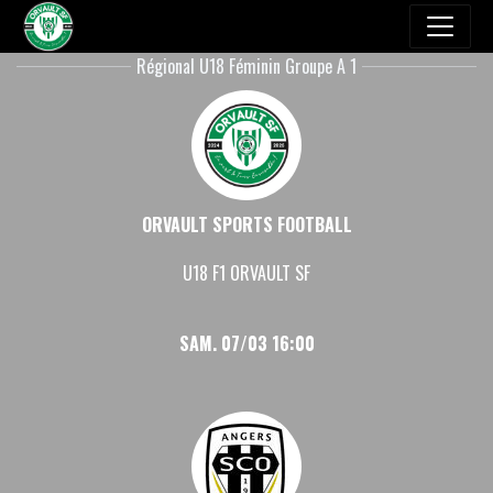
Régional U18 Féminin Groupe A 1
ORVAULT SPORTS FOOTBALL
U18 F1 ORVAULT SF
SAM. 07/03 16:00