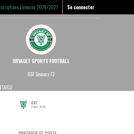
nscriptions Licences 2026/2027
Se connecter
ORVAULT SPORTS FOOTBALL
OSF Seniors F2
NTAIGU
OSF
5 août, 2024
PARTAGER CE POSTE