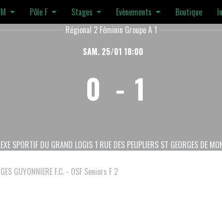
 M
Pôle F
Stages
Evènements
Boutique
I
Régional 2 Féminin Groupe A 1
SAM. 25/01 18:00
0
-
1
EXE SPORTIF DU GRAND LOGIS 1 RUE DES PEUPLIERS ST GEORGES DE MO
GES GUYONNIERE F.C. - OSF Seniors F 2