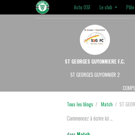
Actu OSF
Le club
Pôle
ST GEORGES GUYONNIERE F.C.
ST GEORGES GUYONNIER 2
COMPL
Tous les blogs
Match
ST GEOR
Commencez à écrire ici ...
dans
Match