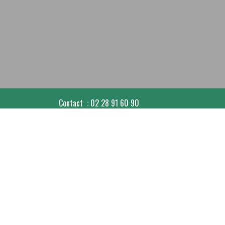
Contact : 02 28 91 60 90
contact@orvaultsf.fr
Accueil tous les jours de 10h à 19h (sauf WE) !
Stade de Gagné - 4 chemin de Gagné - 44700 Orvau