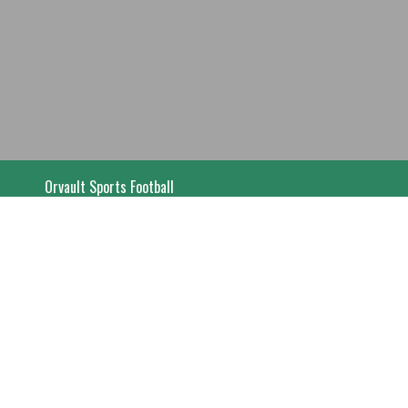
Orvault Sports Football
Numéro d'affiliation : 517365
Date de création : 1958
lt