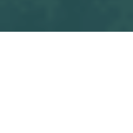
Tous les
OSF U13 M3 - LANDREAU LOROUX BOTTEREAU SP.C.
blogs
Match
Commencez à écrire ici ...
dans
Match
#
OSF U13 M3