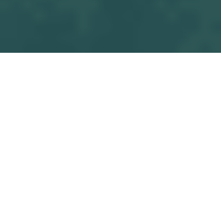
Tous les
OSF U13 M3 - A.C. CHAPELAIN CHAPELLE S/ERDRE
blogs
Match
Commencez à écrire ici ...
dans
Match
#
OSF U13 M3