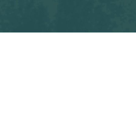
Tous les
OSF Seniors M2 - E.S. MARSOUINS BRETIGNOLLES BREM
blogs
Match
Commencez à écrire ici ...
dans
Match
#
OSF Seniors M2