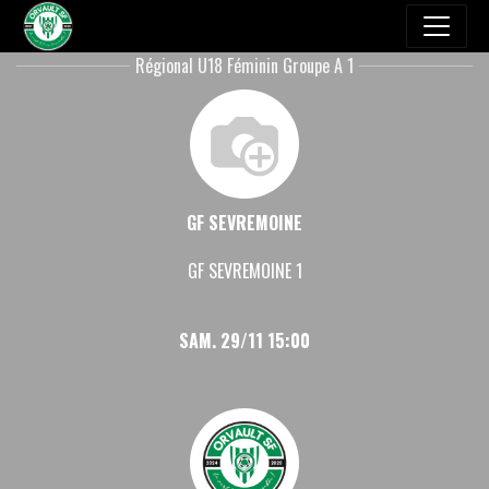
Régional U18 Féminin Groupe A 1
GF SEVREMOINE
GF SEVREMOINE 1
SAM. 29/11 15:00