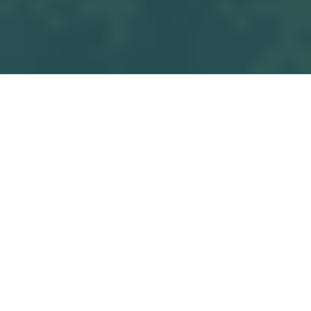
Tous les
AM.ECOLES PONT ROUSSEAU REZE - U17 M22 ORVAULT SF
blogs
Match
Commencez à écrire ici ...
dans
Match
#
OSF U16 M2